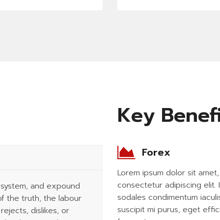
Key Benefi
READ MORE
Forex
READ MORE
Lorem ipsum dolor sit amet,
consectetur adipiscing elit. 
e system, and expound
sodales condimentum iaculis
f the truth, the labour
suscipit mi purus, eget effici
jects, dislikes, or