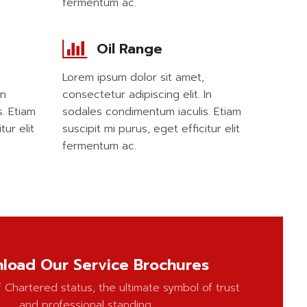
fermentum ac.
Oil Range
Lorem ipsum dolor sit amet,
In
consectetur adipiscing elit. In
. Etiam
sodales condimentum iaculis. Etiam
tur elit
suscipit mi purus, eget efficitur elit
fermentum ac.
load Our Service Brochures
 Chartered status, the ultimate symbol of trust
and professional standing.