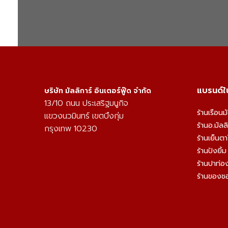
แบรนด์ใน
ษริษัท มัลลิการ์ อินเตอร์ฟู๊ด จำกัด
13/10 ถนน ประเสริฐมนูกิจ
ร้านเรือนม
แขวงนวมินทร์ เขตบึงกุ่ม
ร้านอ.มัลลิ
กรุงเทพ 10230
ร้านเย็นต
ร้านปังยิ้
ร้านปาท่อง
ร้านของชอ