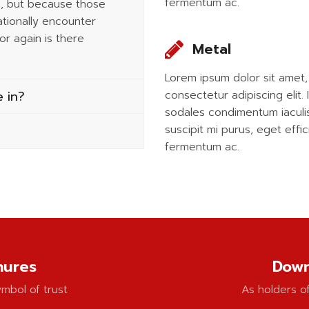
fermentum ac.
re, but because those
tionally encounter
r again is there
Metal
Lorem ipsum dolor sit amet,
e in?
consectetur adipiscing elit. 
sodales condimentum iaculis
suscipit mi purus, eget effici
fermentum ac.
hures
Down
ymbol of trust
As holders of