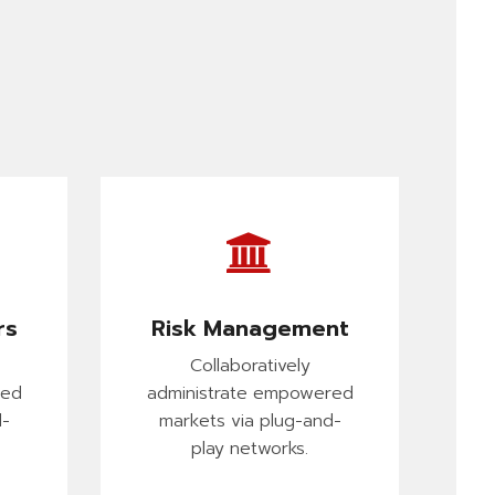
rs
Risk Management
Collaboratively
red
administrate empowered
d-
markets via plug-and-
play networks.