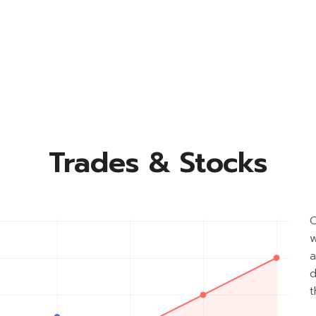
Trades & Stocks
O
w
a
d
t