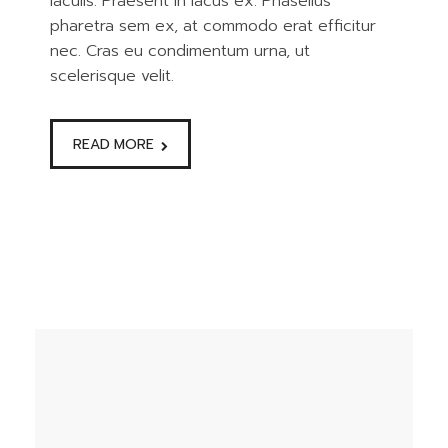
iaculis. Praesent in lacus ex. Phasellus
pharetra sem ex, at commodo erat efficitur
nec. Cras eu condimentum urna, ut
scelerisque velit.
READ MORE