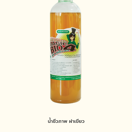
น้ำชีวภาพ ฝาเขียว