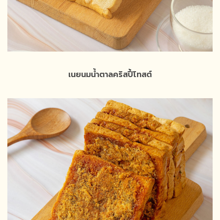
เนยนมน้ำตาลคริสปี้โทสต์