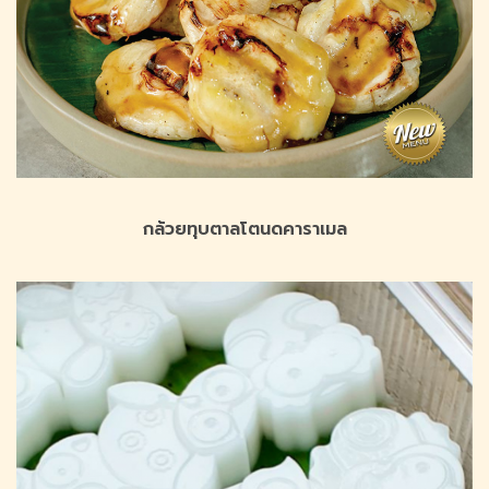
กล้วยทุบตาลโตนดคาราเมล