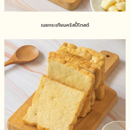
เนยกระเทียมคริสปี้โทสต์