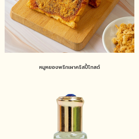
หมูหยองพริกเผาคริสปี้โทสต์