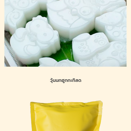
วุ้นนกฮูกกะทิสด