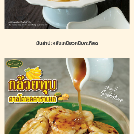
มันสำปะหลังเหนียวหนึบกะทิสด