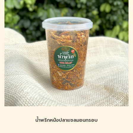
น้ำพริกหนังปลาแซลมอนกรอบ